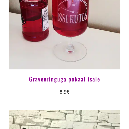
Graveeringuga pokaal isale
8.5€