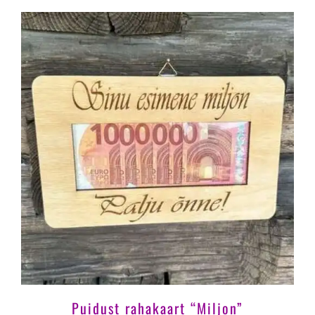
Puidust rahakaart “Miljon”