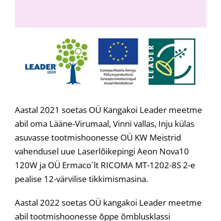
Aastal 2021 soetas OÜ Kangakoi Leader meetme
abil oma Lääne-Virumaal, Vinni vallas, Inju külas
asuvasse tootmishoonesse OÜ KW Meistrid
vahendusel uue Laserlõikepingi Aeon Nova10
120W ja OÜ Ermaco´lt RICOMA MT-1202-8S 2-e
pealise 12-värvilise tikkimismasina.
Aastal 2022 soetas OÜ kangakoi Leader meetme
abil tootmishoonesse õppe õmblusklassi