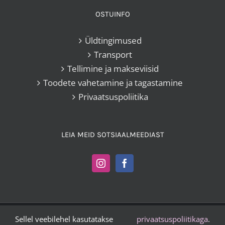
OSTUINFO
Üldtingimused
Transport
Tellimine ja makseviisid
Toodete vahetamine ja tagastamine
Privaatsuspoliitika
LEIA MEID SOTSIAALMEEDIAST
Sellel veebilehel kasutatakse
privaatsuspoliitikaga
.
Kangakoi OÜ |
+372 503 2372
|
vesta@kangakoi.ee