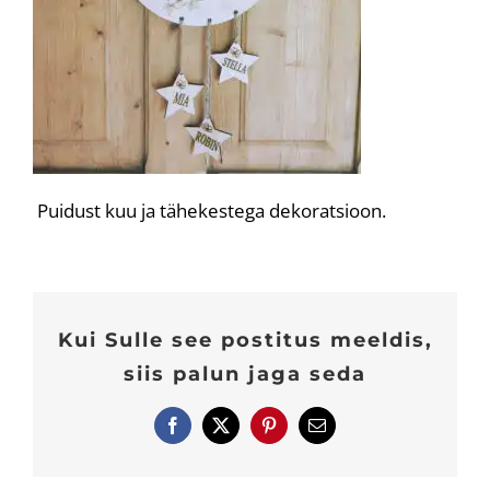
Puidust kuu ja tähekestega dekoratsioon.
Kui Sulle see postitus meeldis,
siis palun jaga seda
Facebook
X
Pinterest
E-
post