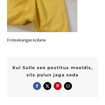
Froteekangas kollane
Kui Sulle see postitus meeldis,
siis palun jaga seda
Facebook
X
Pinterest
E-
post