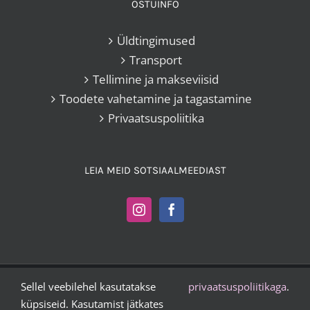
OSTUINFO
Üldtingimused
Transport
Tellimine ja makseviisid
Toodete vahetamine ja tagastamine
Privaatsuspoliitika
LEIA MEID SOTSIAALMEEDIAST
Sellel veebilehel kasutatakse
privaatsuspoliitikaga
.
Kangakoi OÜ |
+372 503 2372
|
vesta@kangakoi.ee
küpsiseid. Kasutamist jätkates