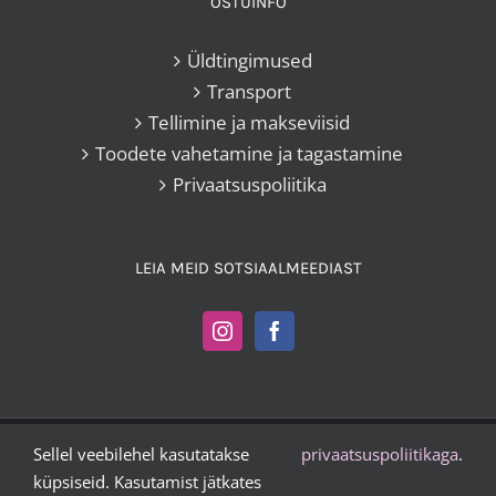
OSTUINFO
Üldtingimused
Transport
Tellimine ja makseviisid
Toodete vahetamine ja tagastamine
Privaatsuspoliitika
LEIA MEID SOTSIAALMEEDIAST
Sellel veebilehel kasutatakse
privaatsuspoliitikaga
.
Kangakoi OÜ |
+372 503 2372
|
vesta@kangakoi.ee
küpsiseid. Kasutamist jätkates