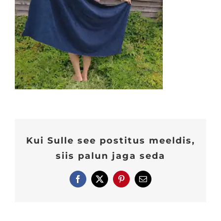
Kui Sulle see postitus meeldis,
siis palun jaga seda
Facebook
X
Pinterest
E-
post