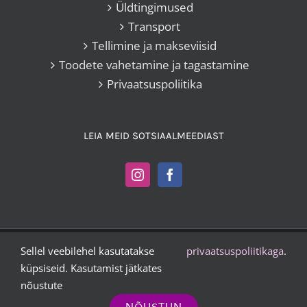
Üldtingimused
Transport
Tellimine ja makseviisid
Toodete vahetamine ja tagastamine
Privaatsuspoliitika
LEIA MEID SOTSIAALMEEDIAST
Sellel veebilehel kasutatakse
privaatsuspoliitikaga
.
Kangakoi OÜ |
+372 503 2372
|
vesta@kangakoi.ee
küpsiseid. Kasutamist jätkates
nõustute
Instagram
Facebook
NÕUSTUN