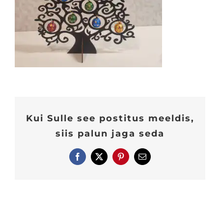
Kui Sulle see postitus meeldis,
siis palun jaga seda
Facebook
X
Pinterest
E-
post