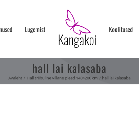
nused
Lugemist
Koolitused
hall lai kalasaba
Avaleht
Hall triibuline villane pleed 140×200 cm
hall lai kalasaba