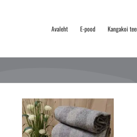
Skip
to
content
Avaleht
E-pood
Kangakoi tee