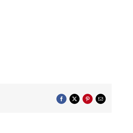
Facebook
X
Pinterest
E-
post