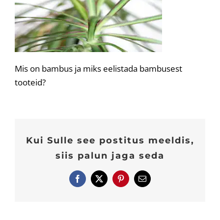
Mis on bambus ja miks eelistada bambusest
tooteid?
Kui Sulle see postitus meeldis,
siis palun jaga seda
Facebook
X
Pinterest
E-
post