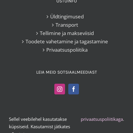
OSTUINFO
Üldtingimused
Transport
Tellimine ja makseviisid
Toodete vahetamine ja tagastamine
Privaatsuspoliitika
LEIA MEID SOTSIAALMEEDIAST
Sellel veebilehel kasutatakse
privaatsuspoliitikaga
.
Kangakoi OÜ |
+372 503 2372
|
vesta@kangakoi.ee
küpsiseid. Kasutamist jätkates