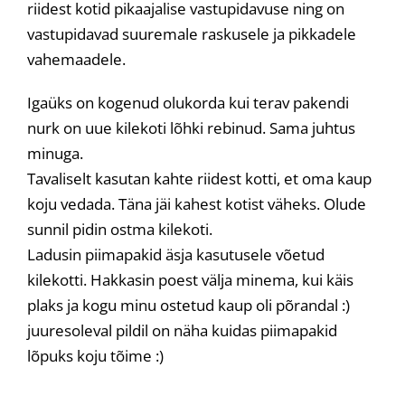
riidest kotid pikaajalise vastupidavuse ning on
vastupidavad suuremale raskusele ja pikkadele
vahemaadele.
Igaüks on kogenud olukorda kui terav pakendi
nurk on uue kilekoti lõhki rebinud. Sama juhtus
minuga.
Tavaliselt kasutan kahte riidest kotti, et oma kaup
koju vedada. Täna jäi kahest kotist väheks. Olude
sunnil pidin ostma kilekoti.
Ladusin piimapakid äsja kasutusele võetud
kilekotti. Hakkasin poest välja minema, kui käis
plaks ja kogu minu ostetud kaup oli põrandal :)
juuresoleval pildil on näha kuidas piimapakid
lõpuks koju tõime :)