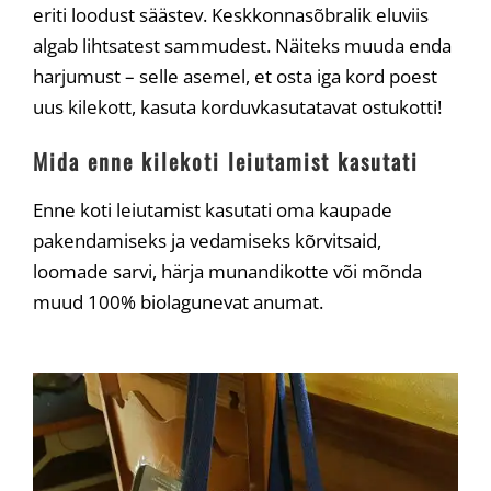
eriti loodust säästev. Keskkonnasõbralik eluviis
algab lihtsatest sammudest. Näiteks muuda enda
harjumust – selle asemel, et osta iga kord poest
uus kilekott, kasuta korduvkasutatavat ostukotti!
Mida enne kilekoti leiutamist kasutati
Enne koti leiutamist kasutati oma kaupade
pakendamiseks ja vedamiseks kõrvitsaid,
loomade sarvi, härja munandikotte või mõnda
muud 100% biolagunevat anumat.