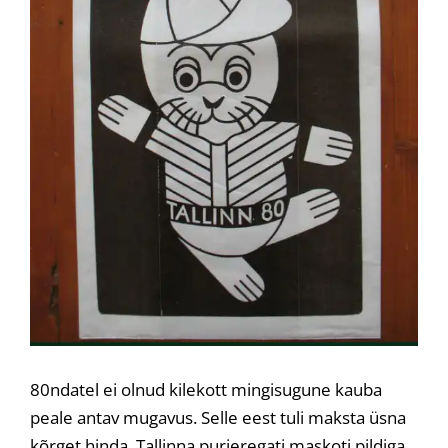
80ndatel ei olnud kilekott mingisugune kauba
peale antav mugavus. Selle eest tuli maksta üsna
kõrget hinda. Tallinna purjeregati maskoti pildiga