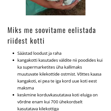
Miks me soovitame eelistada
riidest kotti
Säästad loodust ja raha
kangakotti kasutades väldite nii poodides kui
ka supermarketites üha kallimaks
muutuvate kilekottide ostmist. Võttes kaasa
kangakoti, ei pea te iga kord uue koti eest
maksma
keskmine korduvkasutatava koti eluiga on
võrdne enam kui 700 ühekordselt
kasutatava kilekottiga