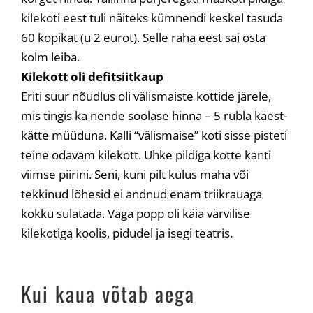
kilekoti eest tuli näiteks kümnendi keskel tasuda
60 kopikat (u 2 eurot). Selle raha eest sai osta
kolm leiba.
Kilekott oli defitsiitkaup
Eriti suur nõudlus oli välismaiste kottide järele,
mis tingis ka nende soolase hinna – 5 rubla käest-
kätte müüduna. Kalli “välismaise” koti sisse pisteti
teine odavam kilekott. Uhke pildiga kotte kanti
viimse piirini. Seni, kuni pilt kulus maha või
tekkinud lõhesid ei andnud enam triikrauaga
kokku sulatada. Väga popp oli käia värvilise
kilekotiga koolis, pidudel ja isegi teatris.
Kui kaua võtab aega