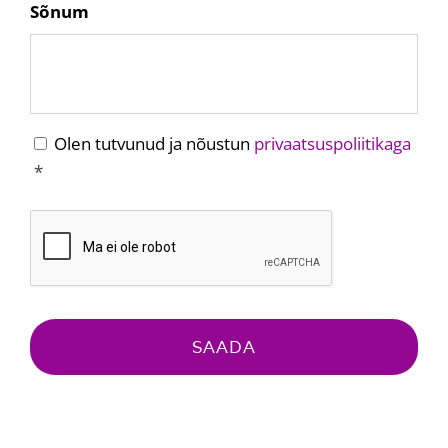
Sõnum
Privaatsuspoliitikaga
Olen tutvunud ja nõustun
privaatsuspoliitikaga
nõustumine
*
*
CAPTCHA