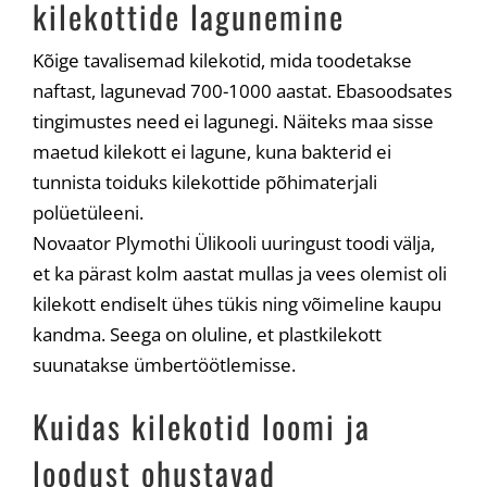
kilekottide lagunemine
Kõige tavalisemad kilekotid, mida toodetakse
naftast, lagunevad 700-1000 aastat. Ebasoodsates
tingimustes need ei lagunegi. Näiteks maa sisse
maetud kilekott ei lagune, kuna bakterid ei
tunnista toiduks kilekottide põhimaterjali
polüetüleeni.
Novaator Plymothi Ülikooli uuringust toodi välja,
et ka pärast kolm aastat mullas ja vees olemist oli
kilekott endiselt ühes tükis ning võimeline kaupu
kandma. Seega on oluline, et plastkilekott
suunatakse ümbertöötlemisse.
Kuidas kilekotid loomi ja
loodust ohustavad