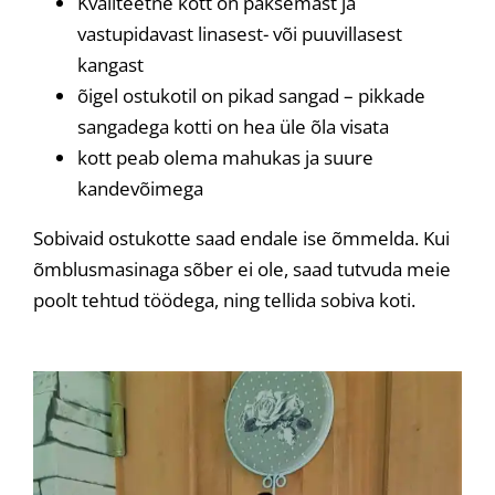
Kvaliteetne kott on paksemast ja
vastupidavast linasest- või puuvillasest
kangast
õigel ostukotil on pikad sangad – pikkade
sangadega kotti on hea üle õla visata
kott peab olema mahukas ja suure
kandevõimega
Sobivaid ostukotte saad endale ise õmmelda. Kui
õmblusmasinaga sõber ei ole, saad tutvuda meie
poolt tehtud töödega, ning tellida sobiva koti.