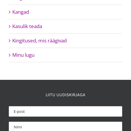
Kangad
Kasulik teada
Kingitused, mis räägivad
Minu lugu
LIITU UUDISKIRJAGA