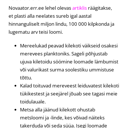
Novaator.err.ee lehel olevas
artiklis
räägitakse,
et plasti alla neelates sureb igal aastal
hinnanguliselt miljon lindu, 100 000 kilpkonda ja
lugematu arv teisi loomi.
Mereelukad peavad kilekoti väikseid osakesi
merevees planktoniks. Sageli põhjustab
ujuva kiletoidu söömine loomade lämbumist
või valurikast surma soolestiku ummistuse
tõttu.
Kalad toituvad mereveest leiduvatest kilekoti
tükikestest ja seejärel jõuab see tagasi meie
toidulauale.
Metsa alla jäänud kilekott ohustab
metsloomi ja -linde, kes võivad näiteks
takerduda või seda süüa. Isegi loomade