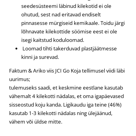
seedesüsteemi läbinud kilekotid ei ole
ohutud, sest nad eritavad endiselt
pinnasesse mürgiseid kemikaale. Toidu järgi
lõhnavate kilekottide söömise eest ei ole
isegi kaitstud koduloomad.
Loomad tihti takerduvad plastjäätmesse
kinni ja surevad.
Faktum & Ariko viis JCI Go Koja tellimusel viidi läbi
uurimus;
tulemuseks saadi, et keskmine eestlane kasutab
vähemalt 4 kilekotti nädalas, et oma igapäevased
sisseostud koju kanda. Ligikaudu iga teine (46%)
kasutab 1-3 kilekotti nädalas ning ülejäänud,
vähem või üldse mitte.