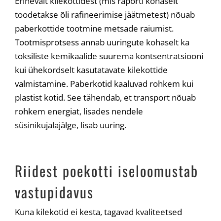
Erinevalt kilekottidest (mis raporti kohaselt
toodetakse õli rafineerimise jäätmetest) nõuab
paberkottide tootmine metsade raiumist.
Tootmisprotsess annab uuringute kohaselt ka
toksiliste kemikaalide suurema kontsentratsiooni
kui ühekordselt kasutatavate kilekottide
valmistamine. Paberkotid kaaluvad rohkem kui
plastist kotid. See tähendab, et transport nõuab
rohkem energiat, lisades nendele
süsinikujalajälge, lisab uuring.
Riidest poekotti iseloomustab
vastupidavus
Kuna kilekotid ei kesta, tagavad kvaliteetsed