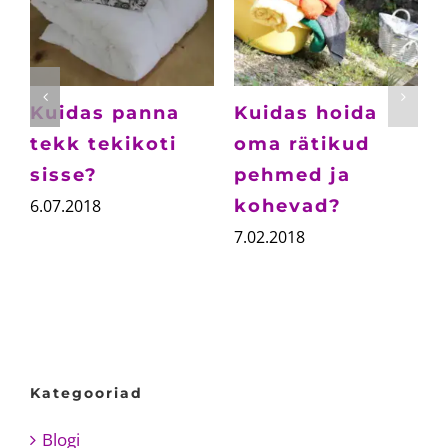
Kuidas
Kuidas panna
õmmelda
tekk tekikoti
padjapüüre?
sisse?
6.03.2021
6.07.2018
7
Kategooriad
Blogi