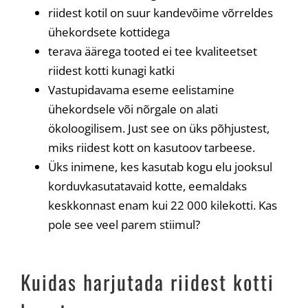
riidest kotil on suur kandevõime võrreldes
ühekordsete kottidega
terava äärega tooted ei tee kvaliteetset
riidest kotti kunagi katki
Vastupidavama eseme eelistamine
ühekordsele või nõrgale on alati
ökoloogilisem. Just see on üks põhjustest,
miks riidest kott on kasutoov tarbeese.
Üks inimene, kes kasutab kogu elu jooksul
korduvkasutatavaid kotte, eemaldaks
keskkonnast enam kui 22 000 kilekotti. Kas
pole see veel parem stiimul?
Kuidas harjutada riidest kotti