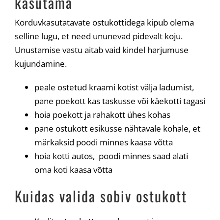
kasutama
Korduvkasutatavate ostukottidega kipub olema
selline lugu, et need ununevad pidevalt koju.
Unustamise vastu aitab vaid kindel harjumuse
kujundamine.
peale ostetud kraami kotist välja ladumist,
pane poekott kas taskusse või käekotti tagasi
hoia poekott ja rahakott ühes kohas
pane ostukott esikusse nähtavale kohale, et
märkaksid poodi minnes kaasa võtta
hoia kotti autos, poodi minnes saad alati
oma koti kaasa võtta
Kuidas valida sobiv ostukott