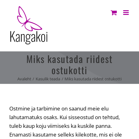
Skip
to
content
Miks kasutada riidest
ostukotti
Avaleht
Kasulik teada
Miks kasutada riidest ostukotti
Ostmine ja tarbimine on saanud meie elu
lahutamatuks osaks. Kui sisseostud on tehtud,
tuleb kaup koju viimiseks ka kuskile panna.
Enamasti kasutame selleks kilekotte, mis ei ole