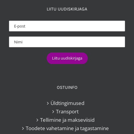
options
may
LIITU UUDISKIRJAGA
be
chosen
on
the
product
page
OSTUINFO
Üldtingimused
Transport
Tellimine ja makseviisid
Toodete vahetamine ja tagastamine