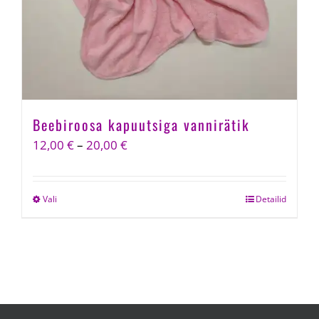
Beebiroosa kapuutsiga vannirätik
Price
12,00
€
–
20,00
€
range:
12,00 €
Vali
This
Detailid
through
product
20,00 €
has
multiple
variants.
The