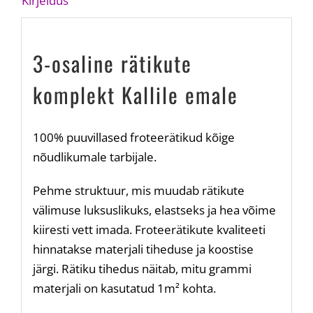
Kirjeldus
3-osaline rätikute
komplekt Kallile emale
100% puuvillased froteerätikud kõige
nõudlikumale tarbijale.
Pehme struktuur, mis muudab rätikute
välimuse luksuslikuks, elastseks ja hea võime
kiiresti vett imada. Froteerätikute kvaliteeti
hinnatakse materjali tiheduse ja koostise
järgi. Rätiku tihedus näitab, mitu grammi
materjali on kasutatud 1m² kohta.