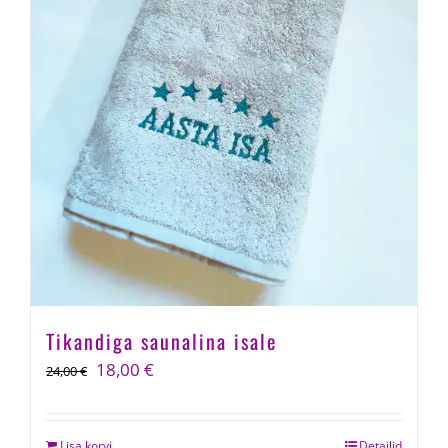
Tikandiga saunalina isale
Algne
Current
18,00
€
24,00
€
hind
price
oli:
is:
Lisa korvi
Detailid