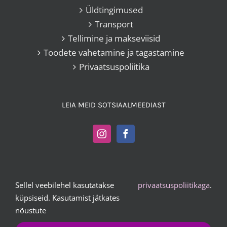
Üldtingimused
Transport
Tellimine ja makseviisid
Toodete vahetamine ja tagastamine
Privaatsuspoliitika
LEIA MEID SOTSIAALMEEDIAST
Sellel veebilehel kasutatakse
privaatsuspoliitikaga
.
Kangakoi OÜ |
+372 503 2372
|
vesta@kangakoi.ee
küpsiseid. Kasutamist jätkates
nõustute