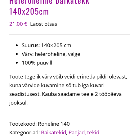
Heleroheline baikatekk
140x205cm
21,00
€
Laost otsas
Suurus: 140×205 cm
Värv: heleroheline, valge
100% puuvill
Toote tegelik värv võib veidi erineda pildil olevast,
kuna värvide kuvamine sõltub iga kuvari
seadistusest. Kauba saadame teele 2 tööpäeva
jooksul.
Tootekood:
Roheline 140
Kategooriad:
Baikatekid
,
Padjad, tekid