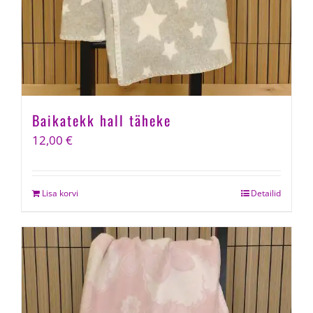
Baikatekk hall täheke
12,00
€
Lisa korvi
Detailid