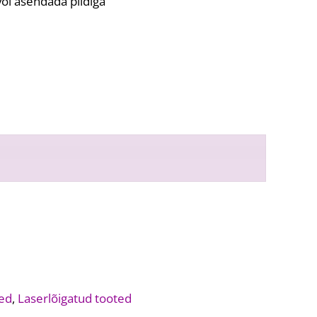
või asendada pildiga
sed
,
Laserlõigatud tooted