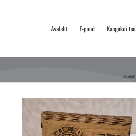
Skip
to
content
Avaleht
E-pood
Kangakoi tee
Avaleh