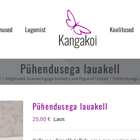
nused
Lugemist
Koolitused
Pühendusega lauakell
t
Kingitused
Graveeringuga tooted
Laserlõigatud tooted
Pühendusega l
Pühendusega lauakell
25,00
€
Laos