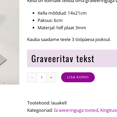
Kella on võimalik tellida oma graveeringuga 
Kella mõõdud: 14x21cm
Paksus: 6cm
Materjal: hdf plaat 3mm
Kauba saadame teele 3 tööpäeva jooksul.
Graveeritav tekst
LISA KORVI
Pühendusega
lauakell
kogus
Tootekood:
lauakell
Kategooriad:
Graveeringuga tooted
,
Kingitu