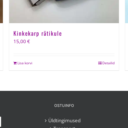
Kinkekarp rätikule
15,00
€
Lisa korvi
Detailid
OSTUINFO
Üldtingimused