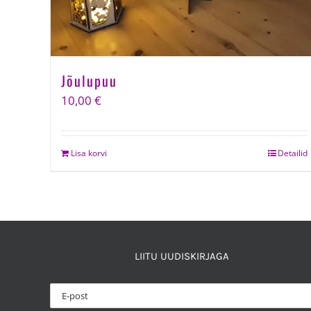
Jõulupuu
10,00
€
Lisa korvi
Detailid
LIITU UUDISKIRJAGA