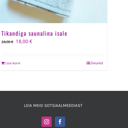
Tikandiga saunalina isale
Algne
Current
18,00
€
24,00
€
hind
price
oli:
is:
Lisa korvi
Detailid
24,00 €.
18,00 €.
LEIA MEID SOTSIAALMEEDIAST