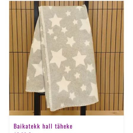
Baikatekk hall täheke