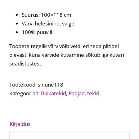
Suurus: 100×118 cm
Värv: helesinine, valge
100% puuvill
Toodete tegelik värv võib veidi erineda piltidel
olevast, kuna värvide kuvamine sõltub iga kuvari
seadistustest.
Tootekood:
sinune118
Kategooriad:
Baikatekid
,
Padjad, tekid
Kirjeldus