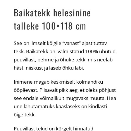
Baikatekk helesinine
talleke 100×118 cm
See on ilmselt kõigile ”vanast” ajast tuttav
tekk. Baikatekk on valmistatud 100% uhutud
puuvillast, pehme ja õhuke tekk, mis neelab
hästi niiskust ja laseb õhku läbi.
Inimene magab keskmiselt kolmandiku
ööpäevast. Piisavalt pikk aeg, et oleks põhjust
see endale võimalikult mugavaks muuta. Hea
une lahutamatuks kaaslaseks on kindlasti
õige tekk.
Puuvillast tekid on kõrgelt hinnatud