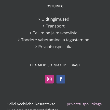
OSTUINFO
Üldtingimused
Transport
Tellimine ja makseviisid
Toodete vahetamine ja tagastamine
Privaatsuspoliitika
LEIA MEID SOTSIAALMEEDIAST
Sellel veebilehel kasutatakse
privaatsuspoliitikaga
.
Kangakoi OÜ |
+372 503 2372
|
vesta@kangakoi.ee