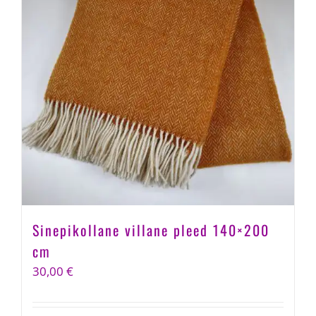
Sinepikollane villane pleed 140×200
cm
30,00
€