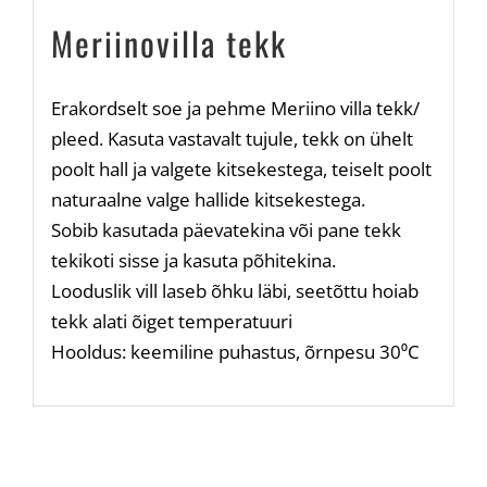
Meriinovilla tekk
Erakordselt soe ja pehme Meriino villa tekk/
pleed. Kasuta vastavalt tujule, tekk on ühelt
poolt hall ja valgete kitsekestega, teiselt poolt
naturaalne valge hallide kitsekestega.
Sobib kasutada päevatekina või pane tekk
tekikoti sisse ja kasuta põhitekina.
Looduslik vill laseb õhku läbi, seetõttu hoiab
tekk alati õiget temperatuuri
Hooldus: keemiline puhastus, õrnpesu 30⁰C