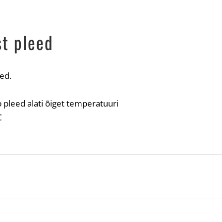
st pleed
ed.
ab pleed alati õiget temperatuuri
C