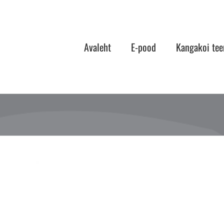
Skip
to
content
Avaleht
E-pood
Kangakoi tee