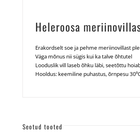
Heleroosa meriinovilla
Erakordselt soe ja pehme meriinovillast ple
Väga mõnus nii sügis kui ka talve õhtutel
Looduslik vill laseb õhku läbi, seetõttu hoi
Hooldus: keemiline puhastus, õrnpesu 30⁰
Seotud tooted