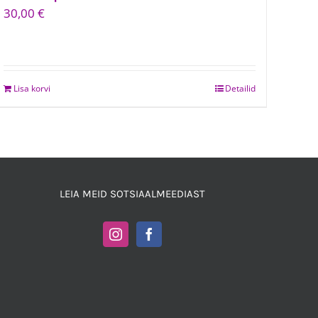
30,00
€
Lisa korvi
Detailid
LEIA MEID SOTSIAALMEEDIAST