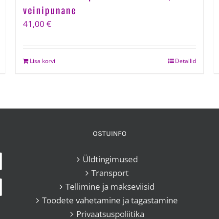
veinipunane
41,00
€
Lisa korvi
Detailid
OSTUINFO
Üldtingimused
Transport
Tellimine ja makseviisid
Toodete vahetamine ja tagastamine
Privaatsuspoliitika