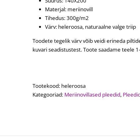
Suurus: 140X200
Materjal: meriinovill
Tihedus: 300g/m2
Värv: heleroosa, naturaalne valge triip
Toodete tegelik värv võib veidi erineda pilti
kuvari seadistustest. Toote saadame teele 1
Tootekood:
heleroosa
Kategooriad:
Meriinovillased pleedid
,
Pleedi