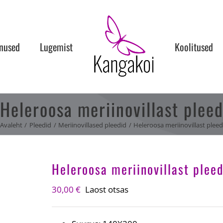
nused
Lugemist
Koolitused
Heleroosa meriinovillast plee
Avaleht
Pleedid
Meriinovillased pleedid
Heleroosa meriinovillast plee
Heleroosa meriinovillast plee
30,00
€
Laost otsas