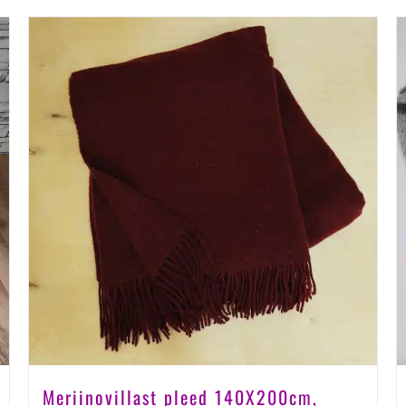
Meriinovillast pleed 140X200cm,