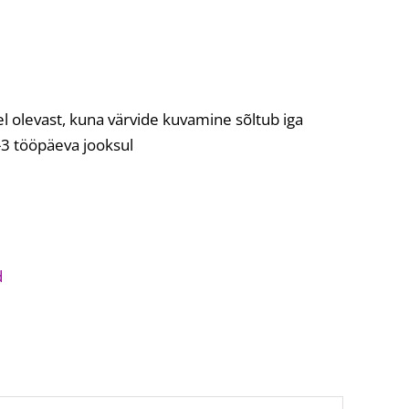
del olevast, kuna värvide kuvamine sõltub iga
-3 tööpäeva jooksul
d