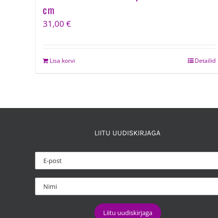
cm
31,00
€
Lisa korvi
Detailid
LIITU UUDISKIRJAGA