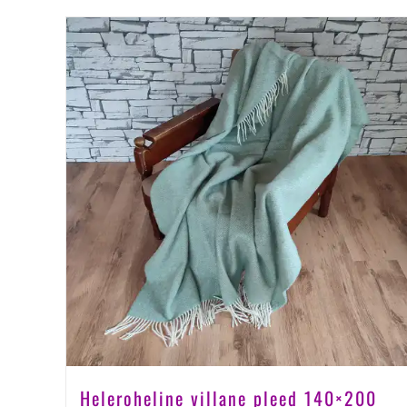
Heleroheline villane pleed 140×200