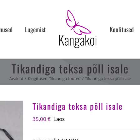
nused
Lugemist
Koolitused
Tikandiga teksa põll isale
Avaleht
Kingitused
Tikandiga tooted
Tikandiga teksa põll isale
Tikandiga teksa põll isale
35,00
€
Laos