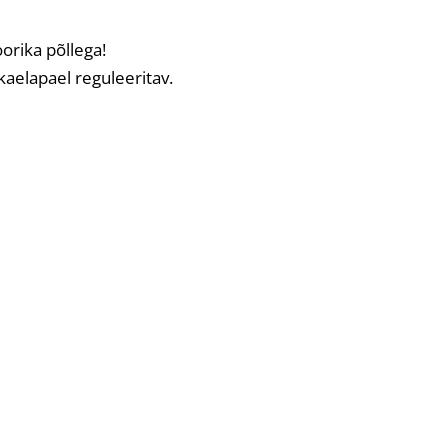
oorika põllega!
kaelapael reguleeritav.