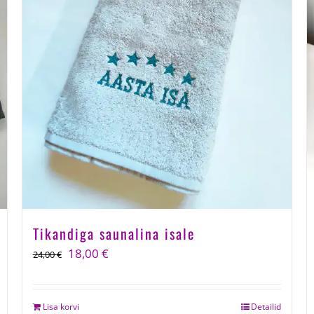
Tikandiga saunalina isale
Algne
Current
18,00
€
24,00
€
hind
price
oli:
is:
Lisa korvi
Detailid
24,00 €.
18,00 €.