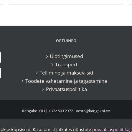
OSTUINFO
Üldtingimused
Transport
Tellimine ja makseviisid
Toodete vahetamine ja tagastamine
Privaatsuspoliitika
Kangakoi OÜ |
+372 503 2372
|
vesta@kangakoi.ee
Instagram
Facebook
atakse küpsiseid. Kasutamist jätkates nõustute
privaatsuspoliitika