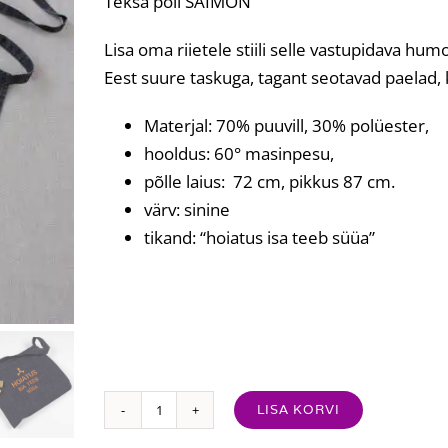
Teksa põll SAIMON
Lisa oma riietele stiili selle vastupidava hum
Eest suure taskuga, tagant seotavad paelad, 
Materjal: 70% puuvill, 30% polüester,
hooldus: 60° masinpesu,
põlle laius: 72 cm, pikkus 87 cm.
värv: sinine
tikand: “hoiatus isa teeb süüa”
LISA KORVI
Tikandiga