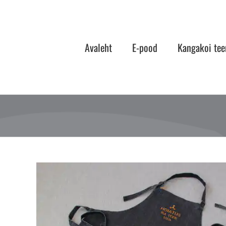
Skip
to
content
Avaleht
E-pood
Kangakoi tee