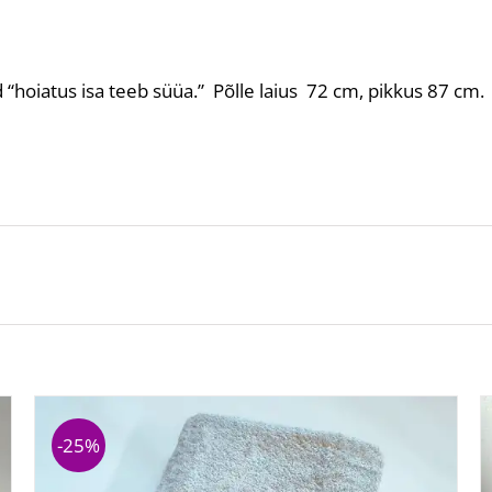
 “hoiatus isa teeb süüa.” Põlle laius 72 cm, pikkus 87 cm.
-25%