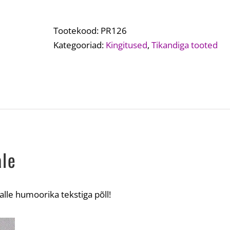
teksa
põll
isale
Tootekood:
PR126
kogus
Kategooriad:
Kingitused
,
Tikandiga tooted
ale
alle humoorika tekstiga põll!