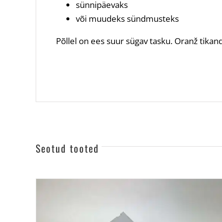
sünnipäevaks
või muudeks sündmusteks
Põllel on ees suur sügav tasku. Oranž tikand
Seotud tooted