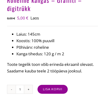
Roheline kangas – Graffiti –
digitrükk
Algne
Current
5,00
€
Laos
8,00
€
hind
price
oli:
is:
Laius: 145cm
8,00 €.
5,00 €.
Koostis: 100% puuvill
Põhivärv: roheline
Kanga tihedus: 120 g / m 2
Toote tegelik toon võib erineda ekraanil olevast.
Saadame kauba teele 2 tööpäeva jooksul.
LISA KORVI
Roheline
kangas