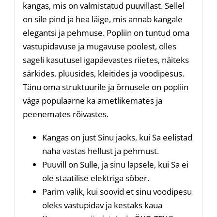
kangas, mis on valmistatud puuvillast. Sellel
on sile pind ja hea läige, mis annab kangale
elegantsi ja pehmuse. Popliin on tuntud oma
vastupidavuse ja mugavuse poolest, olles
sageli kasutusel igapäevastes riietes, näiteks
särkides, pluusides, kleitides ja voodipesus.
Tänu oma struktuurile ja õrnusele on popliin
väga populaarne ka ametlikemates ja
peenemates rõivastes.
Kangas on just Sinu jaoks, kui Sa eelistad
naha vastas hellust ja pehmust.
Puuvill on Sulle, ja sinu lapsele, kui Sa ei
ole staatilise elektriga sõber.
Parim valik, kui soovid et sinu voodipesu
oleks vastupidav ja kestaks kaua