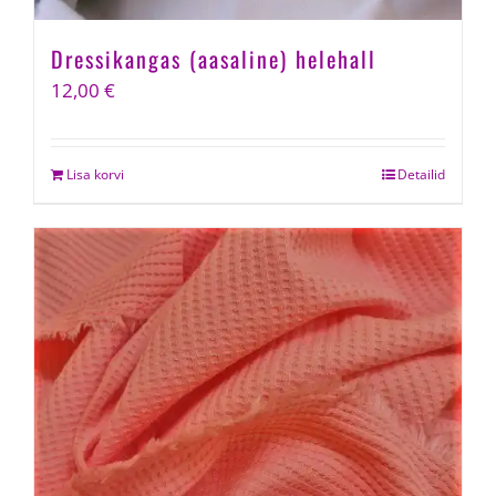
Dressikangas (aasaline) helehall
12,00
€
Lisa korvi
Detailid