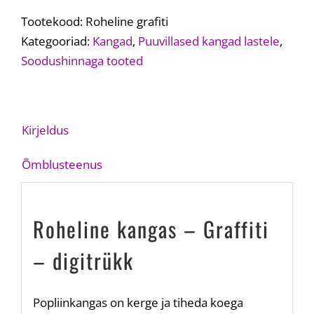
-
Graffiti
Tootekood:
Roheline grafiti
-
Kategooriad:
Kangad
,
Puuvillased kangad lastele
,
digitrükk
Soodushinnaga tooted
kogus
Kirjeldus
Õmblusteenus
Roheline kangas – Graffiti
– digitrükk
Popliinkangas on kerge ja tiheda koega