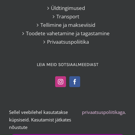
Üldtingimused
Transport
Tellimine ja makseviisid
Toodete vahetamine ja tagastamine
Privaatsuspoliitika
LEIA MEID SOTSIAALMEEDIAST
Sellel veebilehel kasutatakse
privaatsuspoliitikaga
.
Kangakoi OÜ |
+372 503 2372
|
vesta@kangakoi.ee
küpsiseid. Kasutamist jätkates
nõustute