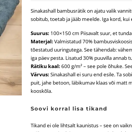
Sinakashall bambusrätik on ajatu valik vannitu
sobitub, toetab ja jääb meelde. Iga kord, ku
Suurus:
100×150 cm Piisavalt suur, et tunda
Materjal:
Valmistatud 70% bambusviskoosist,
tõestatud uuringutega. See tähendab: vähe
iga päev pesta. Lisatud 30% puuvilla annab t
Rätiku kaal:
600 g/m² – see pole õhuke. See
Värvus:
Sinakashall ei suru end esile. Ta so
puit, jahe betoon, läbikumav klaas või matt 
kooskõla.
Soovi korral lisa tikand
Tikand ei ole lihtsalt kaunistus – see on vaik