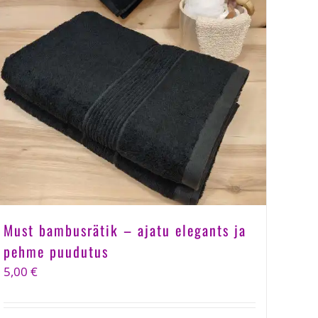
Must bambusrätik – ajatu elegants ja
pehme puudutus
5,00
€