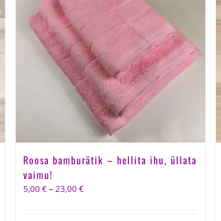
Roosa bamburätik – hellita ihu, üllata
vaimu!
Price
5,00
€
–
23,00
€
range:
5,00 €