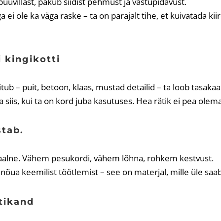
uvillast, pakub siidist pehmust ja vastupidavust.
 ei ole ka väga raske – ta on parajalt tihe, et kuivatada kii
 kingikotti
tub – puit, betoon, klaas, mustad detailid – ta loob tasakaalu
 siis, kui ta on kord juba kasutuses. Hea rätik ei pea olema 
stab.
alne. Vähem pesukordi, vähem lõhna, rohkem kestvust.
 nõua keemilist töötlemist – see on materjal, mille üle saa
tikand