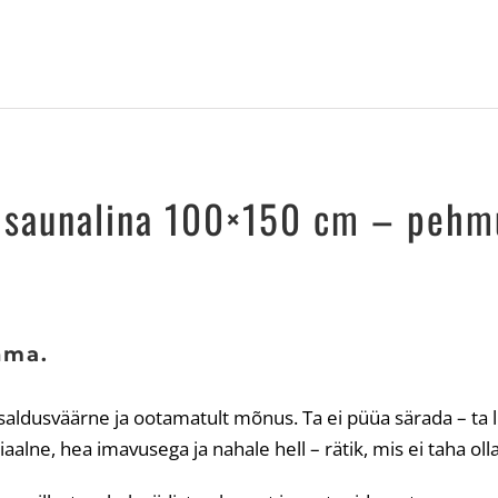
pehmus
ja
suurus,
mis
üllatavad
iga
 saunalina 100×150 cm – pehmu
kord
kogus
hma.
saldusväärne ja ootamatult mõnus. Ta ei püüa särada – ta l
aalne, hea imavusega ja nahale hell – rätik, mis ei taha oll