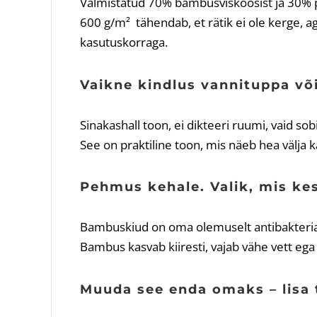
Valmistatud 70% bambusviskoosist ja 30% pu
600 g/m² tähendab, et rätik ei ole kerge, aga
kasutuskorraga.
Vaikne kindlus vannituppa või
Sinakashall toon, ei dikteeri ruumi, vaid sobi
See on praktiline toon, mis näeb hea välja ka
Pehmus kehale. Valik, mis ke
Bambuskiud on oma olemuselt antibakteria
Bambus kasvab kiiresti, vajab vähe vett ega
Muuda see enda omaks – lisa 