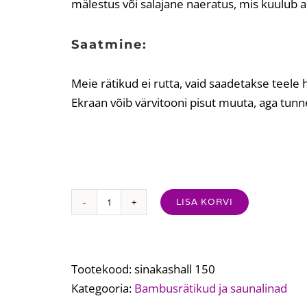
mälestus või salajane naeratus, mis kuulub ai
Saatmine:
Meie rätikud ei rutta, vaid saadetakse teele h
Ekraan võib värvitooni pisut muuta, aga tunne
LISA KORVI
Sinakashall
bambusest
saunalina
100×150
Tootekood:
sinakashall 150
cm
Kategooria:
Bambusrätikud ja saunalinad
–