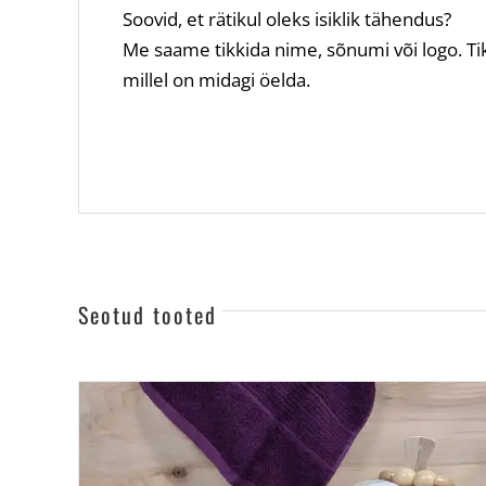
Soovid, et rätikul oleks isiklik tähendus?
Me saame tikkida nime, sõnumi või logo. Tikan
millel on midagi öelda.
Seotud tooted