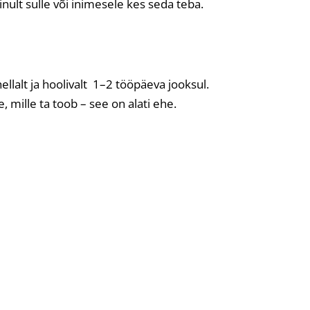
nult sulle või inimesele kes seda teba.
ellalt ja hoolivalt 1–2 tööpäeva jooksul.
, mille ta toob – see on alati ehe.