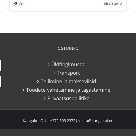
Vali
This
Detailid
through
product
23,00 €
has
multiple
variants.
The
OSTUINFO
options
may
Üldtingimused
be
Transport
chosen
Tellimine ja makseviisid
on
Toodete vahetamine ja tagastamine
the
Privaatsuspoliitika
product
page
Kangakoi OÜ |
+372 503 2372
|
vesta@kangakoi.ee