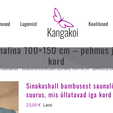
nused
Lugemist
Koolitused
nalina 100×150 cm – pehmus ja
kord
a saunalinad
Sinakashall bambusest saunalina 100×150 cm – pehmus ja suu
Sinakashall bambusest sauna
suurus, mis üllatavad iga kord
23,00
€
Laos