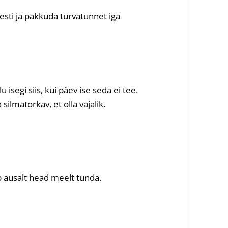
resti ja pakkuda turvatunnet iga
 isegi siis, kui päev ise seda ei tee.
silmatorkav, et olla vajalik.
b ausalt head meelt tunda.