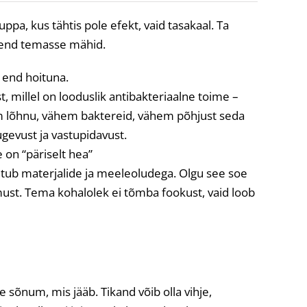
ppa, kus tähtis pole efekt, vaid tasakaal. Ta
i end temasse mähid.
 end hoituna.
 millel on looduslik antibakteriaalne toime –
m lõhnu, vähem baktereid, vähem põhjust seda
ugevust ja vastupidavust.
 on “päriselt hea”
bitub materjalide ja meeleoludega. Olgu see soe
must. Tema kohalolek ei tõmba fookust, vaid loob
ne sõnum, mis jääb. Tikand võib olla vihje,