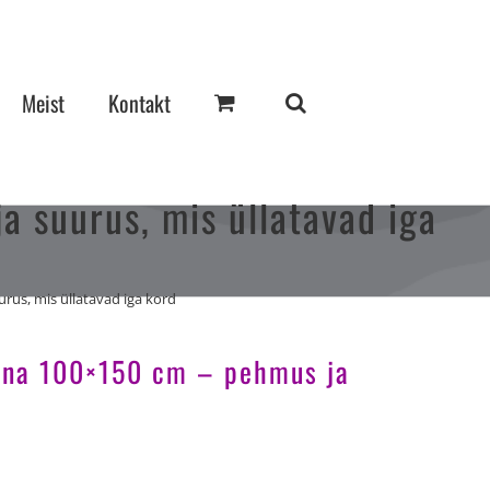
Meist
Kontakt
 suurus, mis üllatavad iga
rus, mis üllatavad iga kord
lina 100×150 cm – pehmus ja