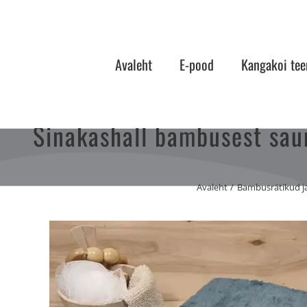
Skip
to
content
Avaleht
E-pood
Kangakoi tee
Sinakashall bambusest sau
Avaleht
Bambusrätikud j