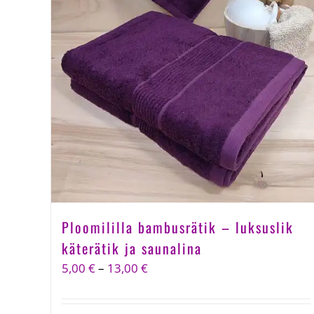
Ploomililla bambusrätik – luksuslik
käterätik ja saunalina
Price
5,00
€
–
13,00
€
range:
5,00 €