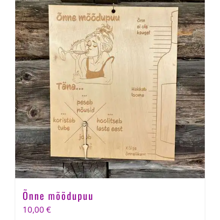
Õnne mõõdupuu
10,00
€