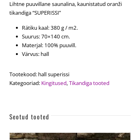
Lihtne puuvillane saunalina, kaunistatud oranži
20,00 €.
15,00 €.
tikandiga “SUPERISSI”
Rätiku kaal: 380 g / m2.
Suurus: 70×140 cm.
Materjal: 100% puuvill.
Värvus: hall
Tootekood:
hall superissi
Kategooriad:
Kingitused
,
Tikandiga tooted
Seotud tooted