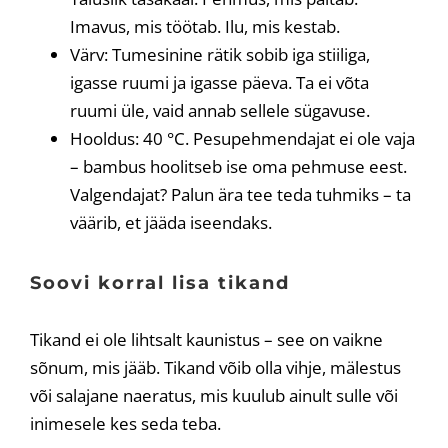
Imavus, mis töötab. Ilu, mis kestab.
Värv: Tumesinine rätik sobib iga stiiliga,
igasse ruumi ja igasse päeva. Ta ei võta
ruumi üle, vaid annab sellele sügavuse.
Hooldus: 40 °C. Pesupehmendajat ei ole vaja
– bambus hoolitseb ise oma pehmuse eest.
Valgendajat? Palun ära tee teda tuhmiks – ta
väärib, et jääda iseendaks.
Soovi korral lisa tikand
Tikand ei ole lihtsalt kaunistus – see on vaikne
sõnum, mis jääb. Tikand võib olla vihje, mälestus
või salajane naeratus, mis kuulub ainult sulle või
inimesele kes seda teba.