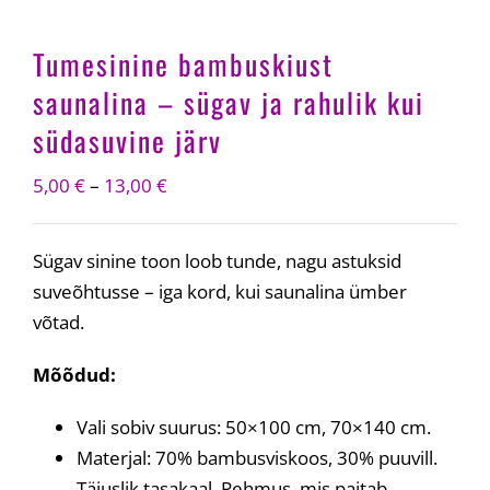
Tumesinine bambuskiust
saunalina – sügav ja rahulik kui
südasuvine järv
Price
5,00
€
–
13,00
€
range:
5,00 €
Sügav sinine toon loob tunde, nagu astuksid
through
suveõhtusse – iga kord, kui saunalina ümber
13,00 €
võtad.
Mõõdud:
Vali sobiv suurus: 50×100 cm, 70×140 cm.
Materjal: 70% bambusviskoos, 30% puuvill.
Täiuslik tasakaal. Pehmus, mis paitab.