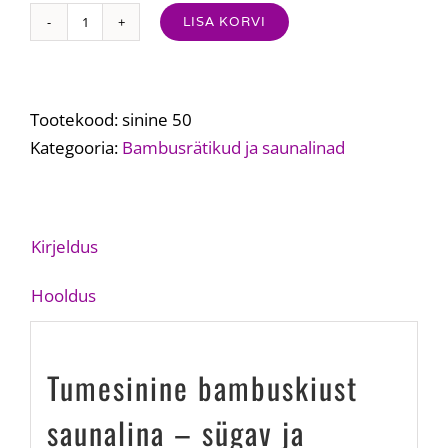
LISA KORVI
Tumesinine
bambuskiust
saunalina
–
Tootekood:
sinine 50
sügav
Kategooria:
Bambusrätikud ja saunalinad
ja
rahulik
kui
Kirjeldus
südasuvine
järv
Hooldus
kogus
Tumesinine bambuskiust
saunalina – sügav ja