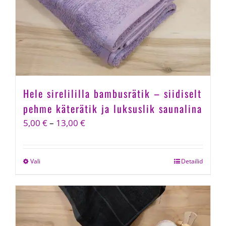
Hele sirelililla bambusrätik – siidiselt
pehme käterätik ja luksuslik saunalina
Price
5,00
€
–
13,00
€
range:
5,00 €
Vali
This
Detailid
through
product
13,00 €
has
multiple
variants.