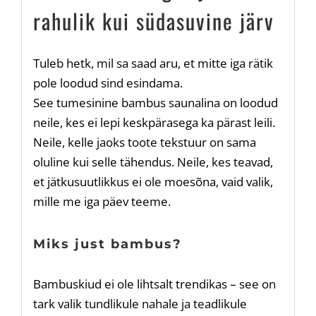
rahulik kui südasuvine järv
Tuleb hetk, mil sa saad aru, et mitte iga rätik
pole loodud sind esindama.
See tumesinine bambus saunalina on loodud
neile, kes ei lepi keskpärasega ka pärast leili.
Neile, kelle jaoks toote tekstuur on sama
oluline kui selle tähendus. Neile, kes teavad,
et jätkusuutlikkus ei ole moesõna, vaid valik,
mille me iga päev teeme.
Miks just bambus?
Bambuskiud ei ole lihtsalt trendikas – see on
tark valik tundlikule nahale ja teadlikule