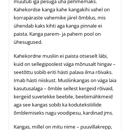
muutub iga pesuga üha pehmemaks.
Kahekordse kanga kahe kangakihi vahel on
korrapäraste vahemike järel õmblus, mis
ühendab kaks kihti aga kanga pinnale ei
paista. Kanga parem- ja pahem pool on
ühesugused.
Kahekordne musliin ei paista otseselt läbi,
kuid on sellegipoolest väga mõnusalt hingav –
seetõttu sobib eriti hästi palava ilma rõivaks.
Imab hästi niiskust. Musliinkangas on väga laia
kasutusalaga – õmble sellest kergeid rõivaid,
kergeid suvetekke beebile, beebimähkmeid
aga see kangas sobib ka kodutekstiilide
õmblemiseks nagu voodipesu, kardinad jms.
Kangas, millel on mitu nime – puuvillakrepp,