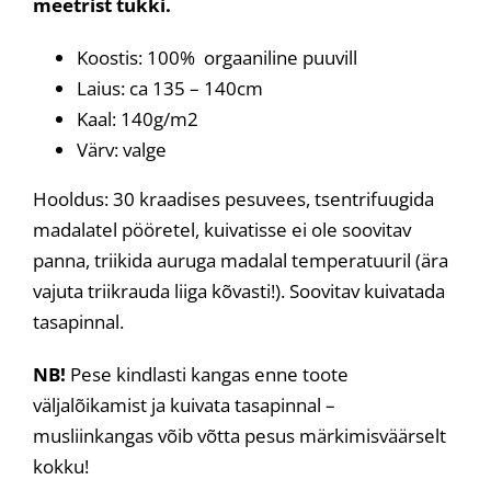
meetrist tükki.
Koostis: 100% orgaaniline puuvill
Laius: ca 135 – 140cm
Kaal: 140g/m2
Värv: valge
Hooldus: 30 kraadises pesuvees, tsentrifuugida
madalatel pööretel, kuivatisse ei ole soovitav
panna, triikida auruga madalal temperatuuril (ära
vajuta triikrauda liiga kõvasti!). Soovitav kuivatada
tasapinnal.
NB!
Pese kindlasti kangas enne toote
väljalõikamist ja kuivata tasapinnal –
musliinkangas võib võtta pesus märkimisväärselt
kokku!