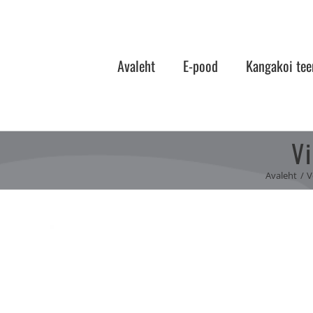
Skip
to
content
Avaleht
E-pood
Kangakoi tee
Vi
Avaleht
V