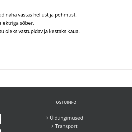
tad naha vastas hellust ja pehmust.
 elektriga sõber.
su oleks vastupidav ja kestaks kaua.
OSTUINFO
Üldtingimused
Transport