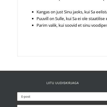
Kangas on just Sinu jaoks, kui Sa eelis
Puuvill on Sulle, kui Sa ei ole staatilise
Parim valik, kui soovid et sinu voodipe
LIITU UUDISKIRJAGA