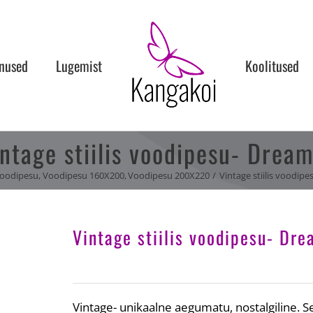
nused
Lugemist
Koolitused
ntage stiilis voodipesu- Drea
oodipesu
Voodipesu 160X200
Voodipesu 200X220
Vintage stiilis voodip
Vintage stiilis voodipesu- Dr
Vintage- unikaalne aegumatu, nostalgiline. S