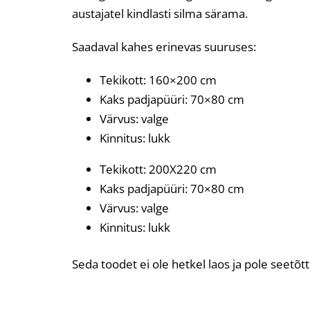
austajatel kindlasti silma särama.
Saadaval kahes erinevas suuruses:
Tekikott: 160×200 cm
Kaks padjapüüri: 70×80 cm
Värvus: valge
Kinnitus: lukk
Tekikott: 200X220 cm
Kaks padjapüüri: 70×80 cm
Värvus: valge
Kinnitus: lukk
Seda toodet ei ole hetkel laos ja pole seetõt