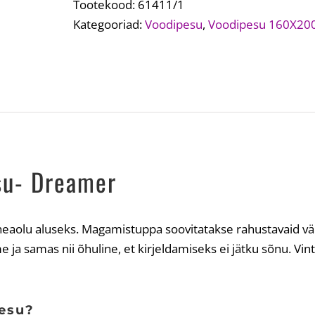
Tootekood:
61411/1
Kategooriad:
Voodipesu
,
Voodipesu 160X20
esu- Dreamer
a heaolu aluseks. Magamistuppa soovitatakse rahustavaid vä
e ja samas nii õhuline, et kirjeldamiseks ei jätku sõnu. Vin
pesu?