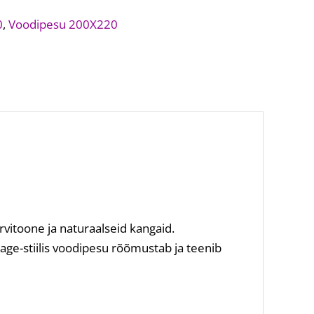
0
,
Voodipesu 200X220
rvitoone ja naturaalseid kangaid.
tage-stiilis voodipesu rõõmustab ja teenib