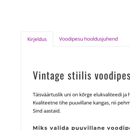
Voodipesu hooldusjuhend
Kirjeldus
Vintage stiilis voodip
Täisväärtuslik uni on kõrge elukvaliteedi j
Kvaliteetne tihe puuvillane kangas, nii pehm
Sind aastaid.
Miks valida puuvillane voodi