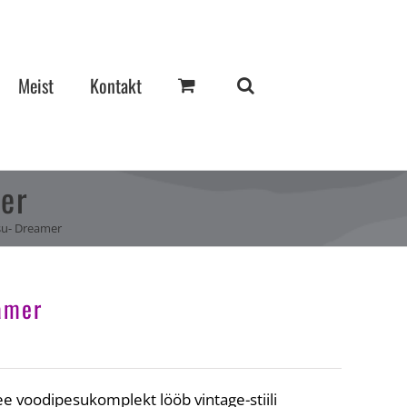
Meist
Kontakt
mer
esu- Dreamer
eamer
ee voodipesukomplekt lööb vintage-stiili