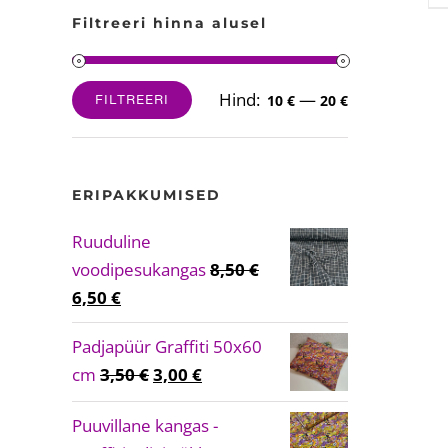
Filtreeri hinna alusel
Hind:
—
FILTREERI
10 €
20 €
Minimaalne
Maksimaalne
hind
hind
ERIPAKKUMISED
Ruuduline
voodipesukangas
8,50
€
Algne
Current
6,50
€
hind
price
Padjapüür Graffiti 50x60
oli:
is:
Algne
Current
cm
3,50
€
3,00
€
8,50 €.
6,50 €.
hind
price
Puuvillane kangas -
oli:
is: