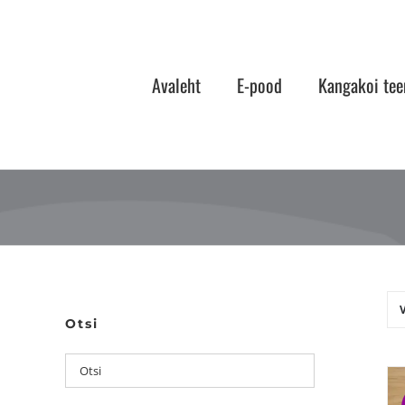
Skip
to
content
Avaleht
E-pood
Kangakoi tee
V
Otsi