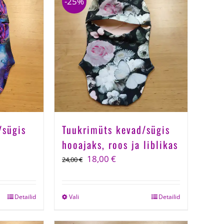
-25%
/sügis
Tuukrimüts kevad/sügis
l
hooajaks, roos ja liblikas
t
Algne
Current
18,00
€
24,00
€
hind
price
oli:
is:
Detailid
Vali
This
Detailid
.
24,00 €.
18,00 €.
product