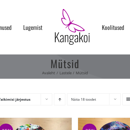
nused
Lugemist
Koolitused
Mütsid
Avaleht
Lastele
Mütsid
aikimisi järjestus
Näita 18 toodet