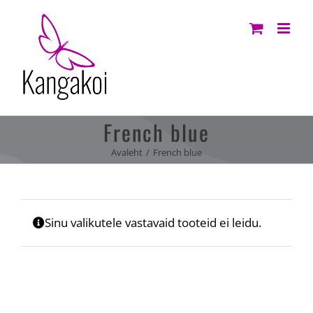
Skip
to
content
French blue
Avaleht
French blue
Sinu valikutele vastavaid tooteid ei leidu.