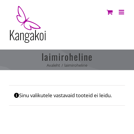
Skip
to
content
laimiroheline
Avaleht
laimiroheline
Sinu valikutele vastavaid tooteid ei leidu.