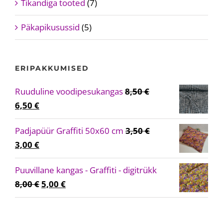
Tikandiga tooted
(7)
Päkapikusussid
(5)
ERIPAKKUMISED
Ruuduline voodipesukangas
8,50
€
Algne
Current
6,50
€
hind
price
Padjapüür Graffiti 50x60 cm
3,50
€
oli:
is:
Algne
Current
3,00
€
8,50 €.
6,50 €.
hind
price
Puuvillane kangas - Graffiti - digitrükk
oli:
is:
Algne
Current
8,00
€
5,00
€
3,50 €.
3,00 €.
hind
price
oli:
is: