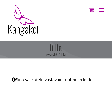
Skip
to
content
lilla
Avaleht
lilla
Sinu valikutele vastavaid tooteid ei leidu.