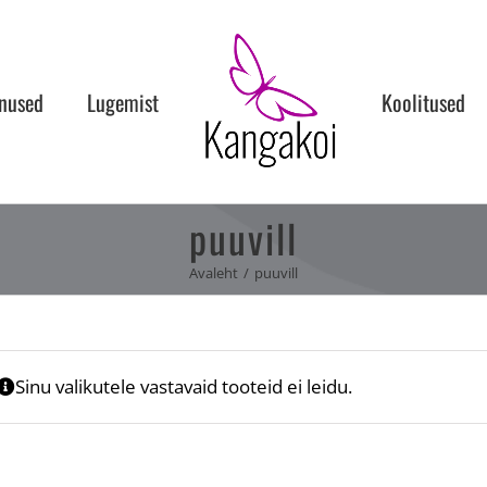
nused
Lugemist
Koolitused
puuvill
Avaleht
puuvill
Sinu valikutele vastavaid tooteid ei leidu.