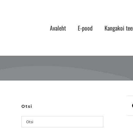
Skip
to
content
Avaleht
E-pood
Kangakoi tee
Otsi