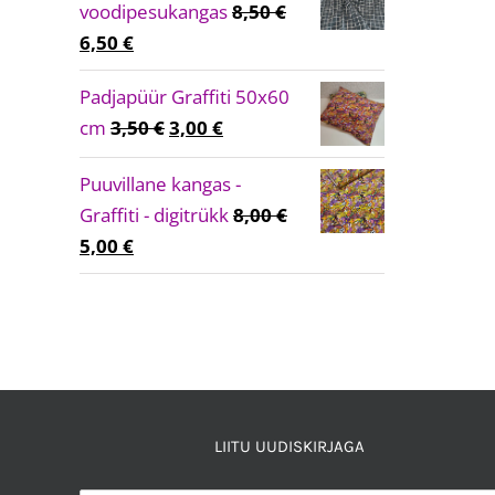
voodipesukangas
8,50
€
Algne
Current
6,50
€
hind
price
Padjapüür Graffiti 50x60
oli:
is:
Algne
Current
cm
3,50
€
3,00
€
8,50 €.
6,50 €.
hind
price
Puuvillane kangas -
oli:
is:
Graffiti - digitrükk
8,00
€
3,50 €.
3,00 €.
Algne
Current
5,00
€
hind
price
oli:
is:
8,00 €.
5,00 €.
LIITU UUDISKIRJAGA