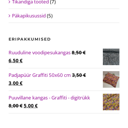
Tikandiga tooted
(7)
Päkapikusussid
(5)
ERIPAKKUMISED
Ruuduline voodipesukangas
8,50
€
Algne
Current
6,50
€
hind
price
Padjapüür Graffiti 50x60 cm
3,50
€
oli:
is:
Algne
Current
3,00
€
8,50 €.
6,50 €.
hind
price
Puuvillane kangas - Graffiti - digitrükk
oli:
is:
Algne
Current
8,00
€
5,00
€
3,50 €.
3,00 €.
hind
price
oli:
is: