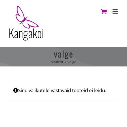
Skip
to
content
valge
Avaleht
valge
Sinu valikutele vastavaid tooteid ei leidu.