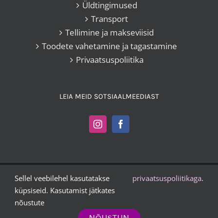
Üldtingimused
Transport
Tellimine ja makseviisid
Toodete vahetamine ja tagastamine
Privaatsuspoliitika
LEIA MEID SOTSIAALMEEDIAST
Sellel veebilehel kasutatakse
privaatsuspoliitikaga
.
Kangakoi OÜ |
+372 503 2372
|
vesta@kangakoi.ee
küpsiseid. Kasutamist jätkates
nõustute
Instagram
Facebook
NÕUSTUN