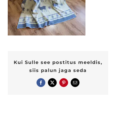
Kui Sulle see postitus meeldis,
siis palun jaga seda
Facebook
X
Pinterest
E-
post