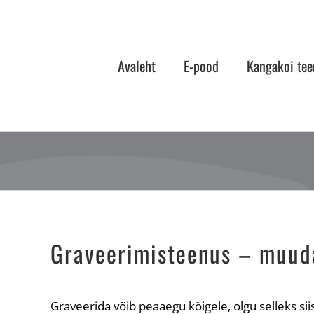
Skip
to
content
Avaleht
E-pood
Kangakoi tee
Graveerimisteenus – muuda 
Graveerida võib peaaegu kõigele, olgu selleks siis