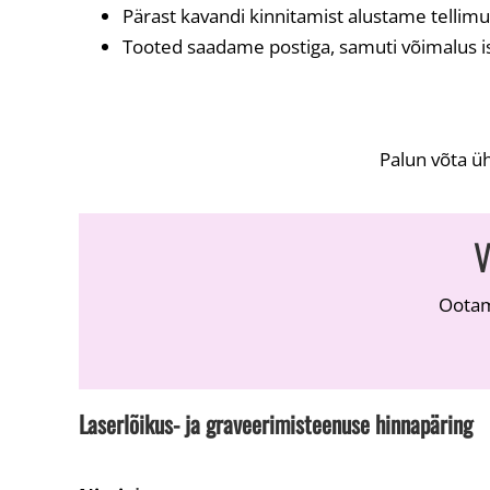
Pärast kavandi kinnitamist alustame tellimu
Tooted saadame postiga, samuti võimalus ise
Palun võta üh
Ootam
Laserlõikus- ja graveerimisteenuse hinnapäring