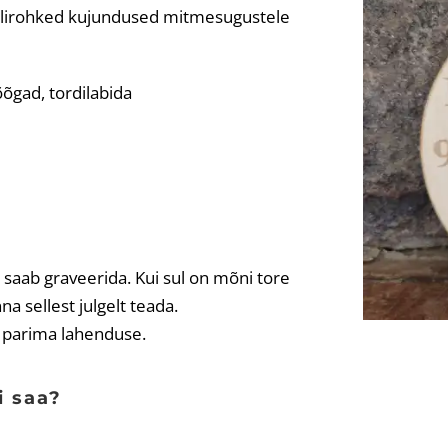
tailirohked kujundused mitmesugustele
õõgad, tordilabida
saab graveerida. Kui sul on mõni tore
a sellest julgelt teada.
a parima lahenduse.
i saa?