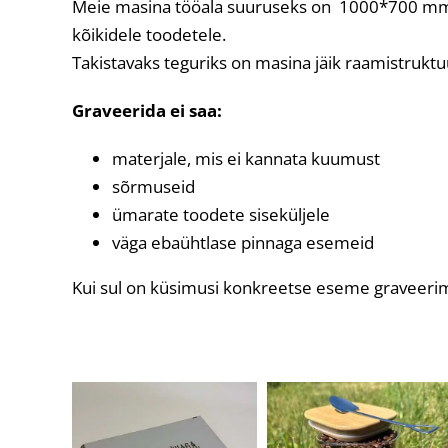
Meie masina tööala suuruseks on 1000*700 mm. 
kõikidele toodetele.
Takistavaks teguriks on masina jäik raamistruktu
Graveerida ei saa:
materjale, mis ei kannata kuumust
sõrmuseid
ümarate toodete siseküljele
väga ebaühtlase pinnaga esemeid
Kui sul on küsimusi konkreetse eseme graveerimi