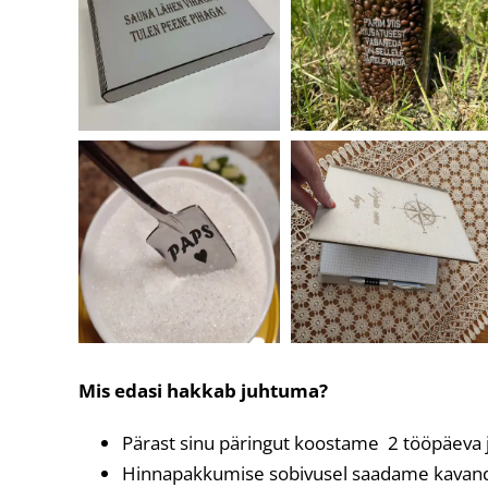
Mis edasi hakkab juhtuma?
Pärast sinu päringut koostame 2 tööpäeva
Hinnapakkumise sobivusel saadame kavandi