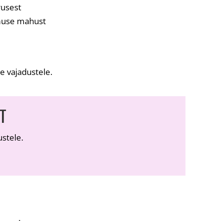
rusest
imuse mahust
e vajadustele.
T
stele.