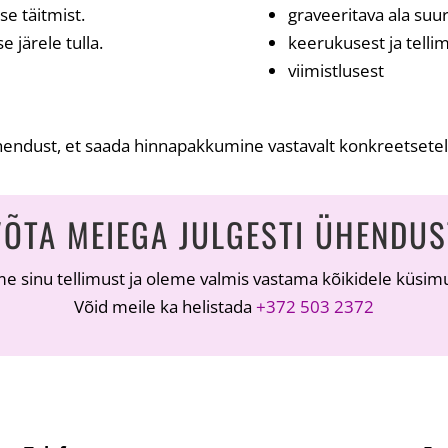
se täitmist.
graveeritava ala suu
 järele tulla.
keerukusest ja tell
viimistlusest
endust, et saada hinnapakkumine vastavalt konkreetsetel
VÕTA MEIEGA JULGESTI ÜHENDUS
e sinu tellimust ja oleme valmis vastama kõikidele küsimu
Võid meile ka helistada
+372 503 2372