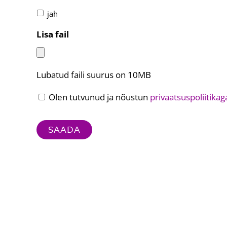
jah
Lisa fail
Lubatud faili suurus on 10MB
Privaatsuspoliitikaga
Olen tutvunud ja nõustun
privaatsuspoliitikag
nõustumine
*