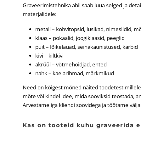
Graveerimistehnika abil saab luua selged ja de
materjalidele:
metall – kohvitopsid, lusikad, nimesildid, m
klaas – pokaalid, joogiklaasid, peeglid
puit – lõikelauad, seinakaunistused, karbid
kivi – kiltkivi
akrüül – võtmehoidjad, ehted
nahk – kaelarihmad, märkmikud
Need on kõigest mõned näited toodetest millele 
mõte või kindel idee, mida sooviksid teostada, ann
Arvestame iga kliendi soovidega ja töötame välj
Kas on tooteid kuhu graveerida e