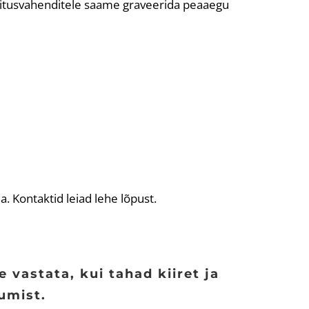
nitusvahenditele saame graveerida peaaegu
 Kontaktid leiad lehe lõpust.
 vastata, kui tahad kiiret ja
umist.