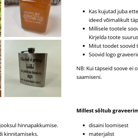
Kas kujutad juba ette
ideed võimalikult täp
Millisele tootele soo
Kirjelda toote suurus
Mitut toodet soovid t
Soovid logo graveerida
NB: Kui täpseid soove ei 
saamiseni.
Millest sõltub graveeri
 jooksul hinnapakkumise.
disaini loomisest
 kinnitamiseks.
materjalist