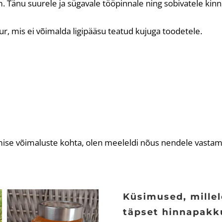
Tänu suurele ja sügavale tööpinnale ning sobivatele kin
ur, mis ei võimalda ligipääsu teatud kujuga toodetele.
se võimaluste kohta, olen meeleldi nõus nendele vastama.
Küsimused, millele
täpset hinnapakk