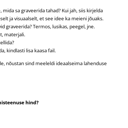
, mida sa graveerida tahad? Kui jah, siis kirjelda
selt ja visuaalselt, et see idee ka meieni jõuaks.
vid graveerida? Termos, lusikas, peegel, jne.
t, materjali.
ellida?
, kindlasti lisa kaasa fail.
ole, nõustan sind meeleldi ideaalseima lahenduse
misteenuse hind?