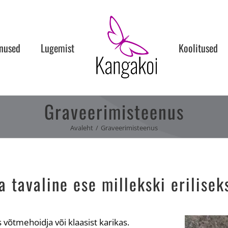
nused
Lugemist
Koolitused
Graveerimisteenus
Avaleht
Graveerimisteenus
tavaline ese millekski erilisek
 võtmehoidja või klaasist karikas.