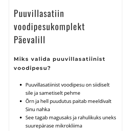
Puuvillasatiin
voodipesukomplekt
Päevalill
Miks valida puuvillasatiinist
voodipesu?
Puuvillasatiinist voodipesu on siidiselt
sile ja sametiselt pehme
Õrn ja hell puudutus paitab meeldivalt
Sinu nahka
See tagab magusaks ja rahulikuks uneks
suurepärase mikrokliima