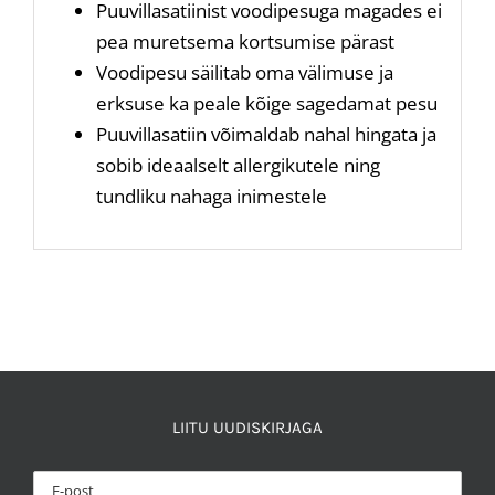
Puuvillasatiinist voodipesuga magades ei
pea muretsema kortsumise pärast
Voodipesu säilitab oma välimuse ja
erksuse ka peale kõige sagedamat pesu
Puuvillasatiin võimaldab nahal hingata ja
sobib ideaalselt allergikutele ning
tundliku nahaga inimestele
LIITU UUDISKIRJAGA