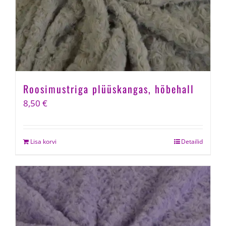
Roosimustriga plüüskangas, hõbehall
8,50
€
Lisa korvi
Detailid