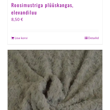
Roosimustriga plüüskangas,
elevandiluu
8,50
€
Lisa korvi
Detailid