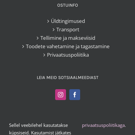
OSTUINFO
Üldtingimused
Transport
Tellimine ja makseviisid
Toodete vahetamine ja tagastamine
Privaatsuspoliitika
LEIA MEID SOTSIAALMEEDIAST
Sellel veebilehel kasutatakse
privaatsuspoliitikaga
.
Kangakoi OÜ |
+372 503 2372
|
vesta@kangakoi.ee
küpsiseid. Kasutamist jätkates