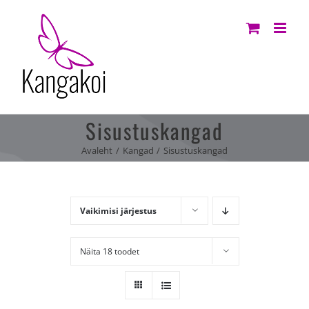
Skip
to
content
Sisustuskangad
Avaleht
Kangad
Sisustuskangad
Vaikimisi järjestus
Näita 18 toodet