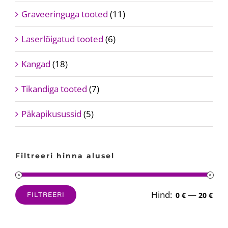
Graveeringuga tooted
(11)
Laserlõigatud tooted
(6)
Kangad
(18)
Tikandiga tooted
(7)
Päkapikusussid
(5)
Filtreeri hinna alusel
Hind:
—
FILTREERI
0 €
20 €
Minimaalne
Maksimaalne
hind
hind