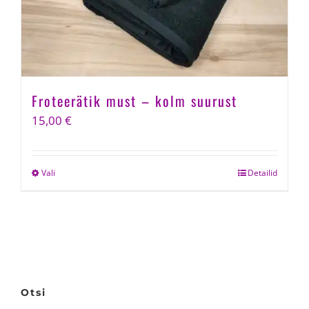
product
page
Froteerätik must – kolm suurust
15,00
€
Vali
This
Detailid
product
has
multiple
variants.
The
options
Otsi