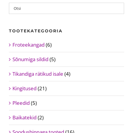
may
be
chosen
on
TOOTEKATEGOORIA
the
product
Froteekangad
(6)
page
Sõnumiga sildid
(5)
Tikandiga rätikud isale
(4)
Kingitused
(21)
Pleedid
(5)
Baikatekid
(2)
Soodushinnaga tooted
(16)