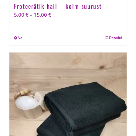
Froteerätik hall – kolm suurust
Price
5,00
€
–
15,00
€
range:
5,00 €
Vali
This
Detailid
through
product
15,00 €
has
multiple
variants.
The
options
may
be
chosen
on
the