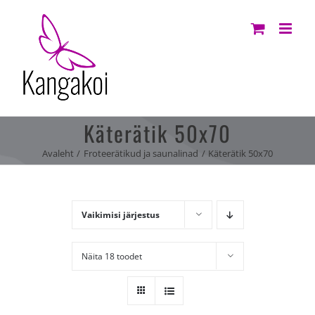
Skip
to
content
Käterätik 50x70
Avaleht
Froteerätikud ja saunalinad
Käterätik 50x70
Vaikimisi järjestus
Näita 18 toodet