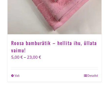
the
product
page
Roosa bamburätik – hellita ihu, üllata
vaimu!
Price
5,00
€
–
23,00
€
range:
5,00 €
Vali
This
Detailid
through
product
23,00 €
has
multiple
variants.