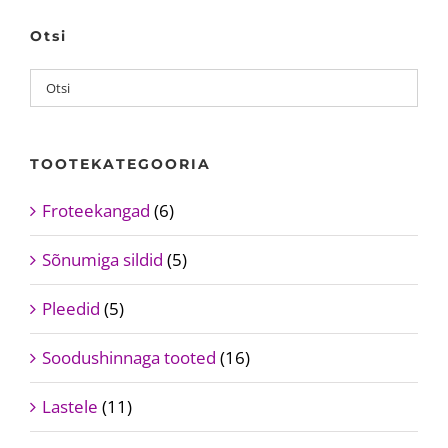
The
options
Otsi
may
be
chosen
on
TOOTEKATEGOORIA
the
product
Froteekangad
(6)
page
Sõnumiga sildid
(5)
Pleedid
(5)
Soodushinnaga tooted
(16)
Lastele
(11)