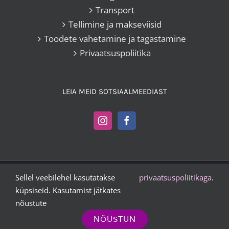
Transport
Tellimine ja makseviisid
Toodete vahetamine ja tagastamine
Privaatsuspoliitika
LEIA MEID SOTSIAALMEEDIAST
Sellel veebilehel kasutatakse
privaatsuspoliitikaga
.
Kangakoi OÜ |
+372 503 2372
|
vesta@kangakoi.ee
küpsiseid. Kasutamist jätkates
nõustute
Instagram
Facebook
NÕUSTUN