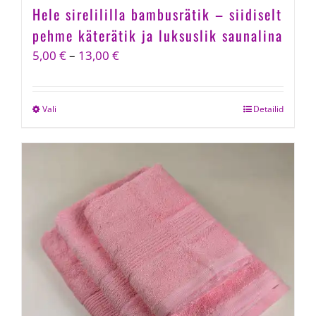
Hele sirelililla bambusrätik – siidiselt
pehme käterätik ja luksuslik saunalina
Price
5,00
€
–
13,00
€
range:
5,00 €
Vali
This
Detailid
through
product
13,00 €
has
multiple
variants.
The
options
may
be
chosen
on