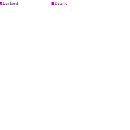
Lisa korvi
Detailid
9,50 €.
7,00 €.