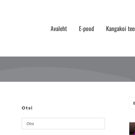
Skip
to
content
Avaleht
E-pood
Kangakoi tee
Otsi