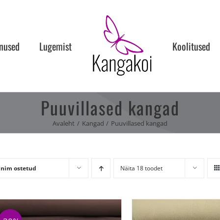
nused
Lugemist
Koolitused
Puuvillased kangad
Avaleht
Kangad
Puuvillased kangad
Enim ostetud
Näita 18 toodet