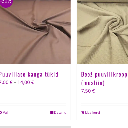
-30%
Puuvillase kanga tükid
Beež puuvillkrepp
(musliin)
Price
7,00
€
–
14,00
€
range:
7,50
€
7,00 €
through
Vali
This
Detailid
Lisa korvi
14,00 €
product