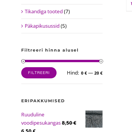
Tikandiga tooted
(7)
Päkapikusussid
(5)
Filtreeri hinna alusel
Hind:
—
FILTREERI
0 €
20 €
Minimaalne
Maksimaalne
hind
hind
ERIPAKKUMISED
Ruuduline
voodipesukangas
8,50
€
Algne
Current
6,50
€