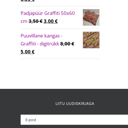
hind
price
Padjapüür Graffiti 50x60
oli:
is:
Algne
Current
cm
3,50
€
3,00
€
8,50 €.
6,50 €.
hind
price
Puuvillane kangas -
oli:
is:
Graffiti - digitrükk
8,00
€
3,50 €.
3,00 €.
Algne
Current
5,00
€
hind
price
oli:
is:
8,00 €.
5,00 €.
LIITU UUDISKIRJAGA